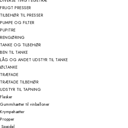
DIVERSE TING I EGETRÆ
FRUGT PRESSER
TILBEHØR TIL PRESSER
PUMPE OG FILTER
PUPITRE
RENGØRING
TANKE OG TILBEHØR
BEN TIL TANKE
LÅG OG ANDET UDSTYR TIL TANKE
ØLTANKE
TRÆFADE
TRÆFADE TILBEHØR
UDSTYR TIL TAPNING
Flasker
Gummihætter til vinballoner
Krympehætter
Propper
Speidel