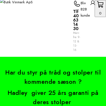
Bliv
B2B
Tlf
0
40
kunde
63
14
30
Man-
fre 9-
12 &
13-
16
Har du styr på tråd og stolper til
kommende sæson ?
Hadley giver 25 års garanti på
deres stolper