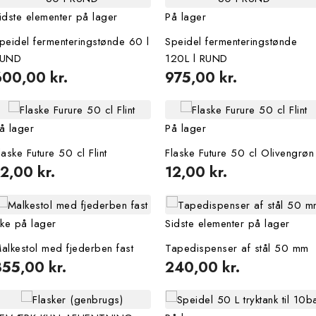
idste elementer på lager
På lager
peidel fermenteringstønde 60 l
Speidel fermenteringstønde
UND
120L l RUND
600,00 kr.
975,00 kr.
å lager
På lager
laske Future 50 cl Flint
Flaske Future 50 cl Olivengrøn
2,00 kr.
12,00 kr.
kke på lager
Sidste elementer på lager
alkestol med fjederben fast
Tapedispenser af stål 50 mm
355,00 kr.
240,00 kr.