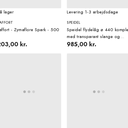
å lager
Levering 1-3 arbejdsdage
AFFORT
SPEIDEL
affort - Zymaflore Spark - 500
Speidel flydelåg ø 440 komple
med transparant slange og
203,00 kr.
pumpe
985,00 kr.