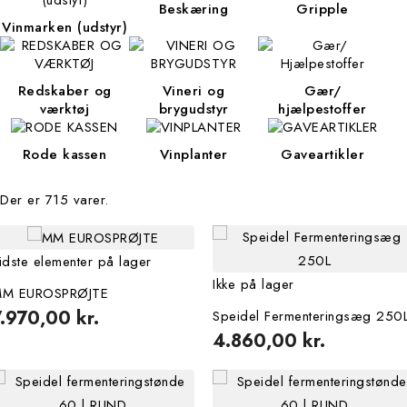
beskæring
gripple
vinmarken (udstyr)
redskaber og
vineri og
gær/
værktøj
brygudstyr
hjælpestoffer
rode kassen
vinplanter
gaveartikler
Der er 715 varer.
idste elementer på lager
Ikke på lager
M EUROSPRØJTE
.970,00 kr.
Speidel Fermenteringsæg 250
4.860,00 kr.