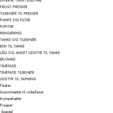
DIVERSE TING I EGETRÆ
FRUGT PRESSER
TILBEHØR TIL PRESSER
PUMPE OG FILTER
PUPITRE
RENGØRING
TANKE OG TILBEHØR
BEN TIL TANKE
LÅG OG ANDET UDSTYR TIL TANKE
ØLTANKE
TRÆFADE
TRÆFADE TILBEHØR
UDSTYR TIL TAPNING
Flasker
Gummihætter til vinballoner
Krympehætter
Propper
Speidel