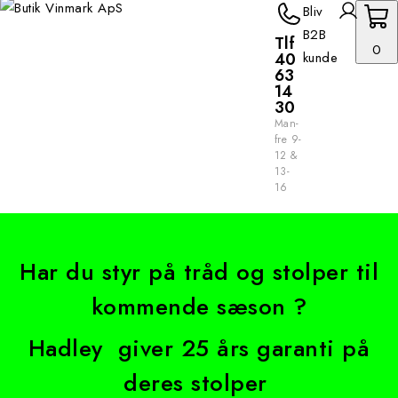
Bliv
B2B
Tlf
0
40
kunde
63
14
30
Man-
fre 9-
12 &
13-
16
Har du styr på tråd og stolper til
kommende sæson ?
Hadley giver 25 års garanti på
deres stolper