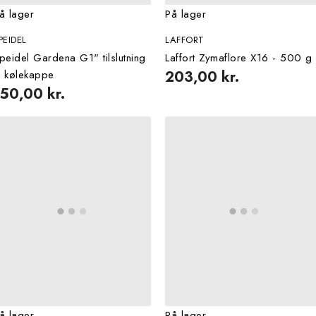
å lager
På lager
PEIDEL
LAFFORT
peidel Gardena G1" tilslutning
Laffort Zymaflore X16 - 500 g
il kølekappe
203,00 kr.
150,00 kr.
å lager
På lager