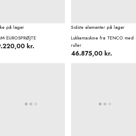
kke på lager
Sidste elementer på lager
M EUROSPRØJTE
Lukkemaskine fra TENCO med 
9.220,00 kr.
ruller
46.875,00 kr.