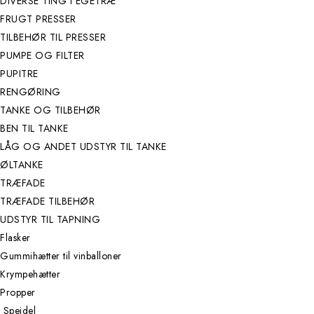
DIVERSE TING I EGETRÆ
FRUGT PRESSER
TILBEHØR TIL PRESSER
PUMPE OG FILTER
PUPITRE
RENGØRING
TANKE OG TILBEHØR
BEN TIL TANKE
LÅG OG ANDET UDSTYR TIL TANKE
ØLTANKE
TRÆFADE
TRÆFADE TILBEHØR
UDSTYR TIL TAPNING
Flasker
Gummihætter til vinballoner
Krympehætter
Propper
Speidel