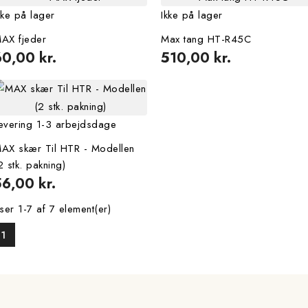
kke på lager
Ikke på lager
AX fjeder
Max tang HT-R45C
60,00 kr.
510,00 kr.
evering 1-3 arbejdsdage
 skær Til HTR - Modellen
2 stk. pakning)
56,00 kr.
ser 1-7 af 7 element(er)
1