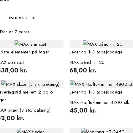
INDLÆS FLERE
Filters:
Ryd
Der er 7 varer.
Pris
kr.
kr.
idste elementer på lager
Levering 1-3 arbejdsdage

Relevans
AX startsæt
MAX bånd nr. 25
538,00 kr.
68,00 kr.
VIEW PRODUCTS
7
everingstid mellem 2 og 6
Levering 1-3 arbejdsdage
ger
MAX Hæfteklammer 4800 stk.
45,00 kr.
AX skær (3 stk. pakning)
52,00 kr.