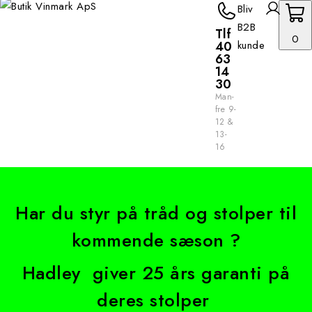
Bliv
B2B
Tlf
0
40
kunde
63
14
30
Man-
fre 9-
12 &
13-
16
Har du styr på tråd og stolper til
kommende sæson ?
Hadley giver 25 års garanti på
deres stolper