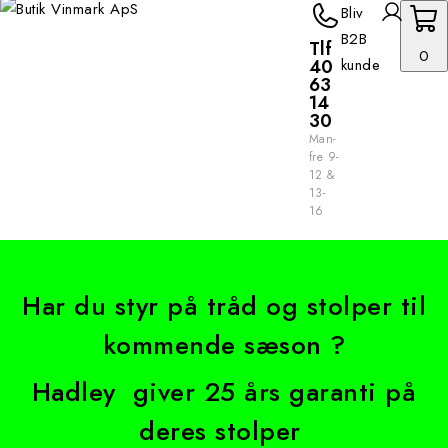
Bliv
B2B
Tlf
0
40
kunde
63
14
30
Man-
fre 9-
12 &
13-
16
Har du styr på tråd og stolper til
kommende sæson ?
Hadley giver 25 års garanti på
deres stolper