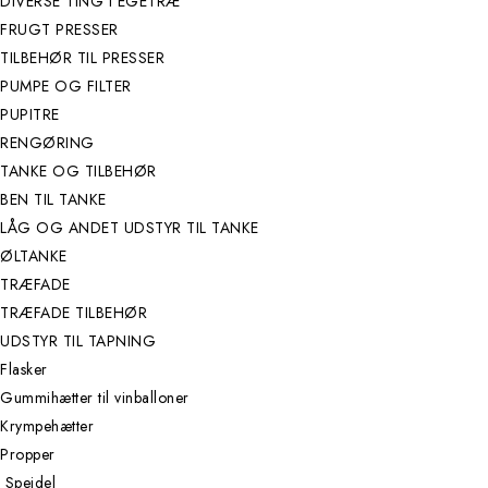
DIVERSE TING I EGETRÆ
FRUGT PRESSER
TILBEHØR TIL PRESSER
PUMPE OG FILTER
PUPITRE
RENGØRING
TANKE OG TILBEHØR
BEN TIL TANKE
LÅG OG ANDET UDSTYR TIL TANKE
ØLTANKE
TRÆFADE
TRÆFADE TILBEHØR
UDSTYR TIL TAPNING
Flasker
Gummihætter til vinballoner
Krympehætter
Propper
Speidel