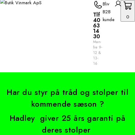
Bliv
B2B
Tlf
0
40
kunde
63
14
30
Man-
fre 9-
12 &
13-
16
Har du styr på tråd og stolper til
kommende sæson ?
Hadley giver 25 års garanti på
deres stolper