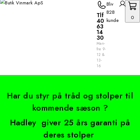
Bliv
B2B
Tlf
0
40
kunde
63
14
30
Man-
fre 9-
12 &
13-
16
Har du styr på tråd og stolper til
kommende sæson ?
Hadley giver 25 års garanti på
deres stolper