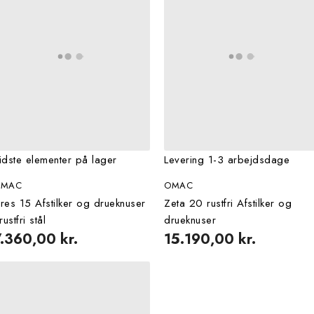
idste elementer på lager
Levering 1-3 arbejdsdage
OMAC
OMAC
res 15 Afstilker og drueknuser
Zeta 20 rustfri Afstilker og
 rustfri stål
drueknuser
7.360,00 kr.
15.190,00 kr.