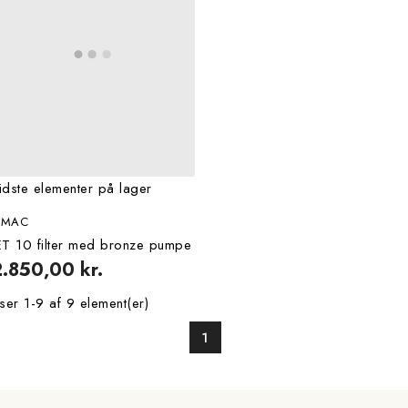
idste elementer på lager
OMAC
ET 10 filter med bronze pumpe
2.850,00 kr.
ser 1-9 af 9 element(er)
1