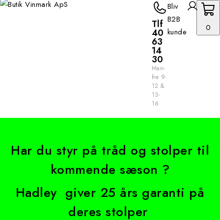
Bliv
B2B
Tlf
0
40
kunde
63
14
30
Man-
fre 9-
12 &
13-
16
Har du styr på tråd og stolper til
kommende sæson ?
Hadley giver 25 års garanti på
deres stolper