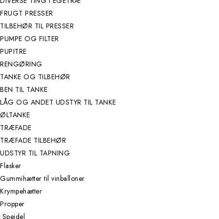
DIVERSE TING I EGETRÆ
FRUGT PRESSER
TILBEHØR TIL PRESSER
PUMPE OG FILTER
PUPITRE
RENGØRING
TANKE OG TILBEHØR
BEN TIL TANKE
LÅG OG ANDET UDSTYR TIL TANKE
ØLTANKE
TRÆFADE
TRÆFADE TILBEHØR
UDSTYR TIL TAPNING
Flasker
Gummihætter til vinballoner
Krympehætter
Propper
Speidel