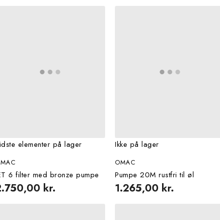
idste elementer på lager
Ikke på lager
OMAC
OMAC
ET 6 filter med bronze pumpe
Pumpe 20M rustfri til øl
2.750,00 kr.
1.265,00 kr.