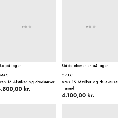
kke på lager
Sidste elementer på lager
OMAC
OMAC
res 15 Afstilker og drueknuser
Ares 15 Afstilker og drueknuse
4.800,00 kr.
manuel
4.100,00 kr.