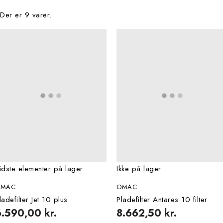
Filters:
Ryd
Der er 9 varer.
Kategorier
produkter
9
vineri og brygudstyr
9
afstilker og frugtkværn
4
pumpe og filter
5
Pris
kr.
kr.

Relevans
VIEW PRODUCTS
9
idste elementer på lager
Ikke på lager
OMAC
OMAC
ladefilter Jet 10 plus
Pladefilter Antares 10 filter
6.590,00 kr.
8.662,50 kr.