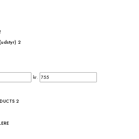
2
(udstyr)
2
kr.
ODUCTS
2
LERE