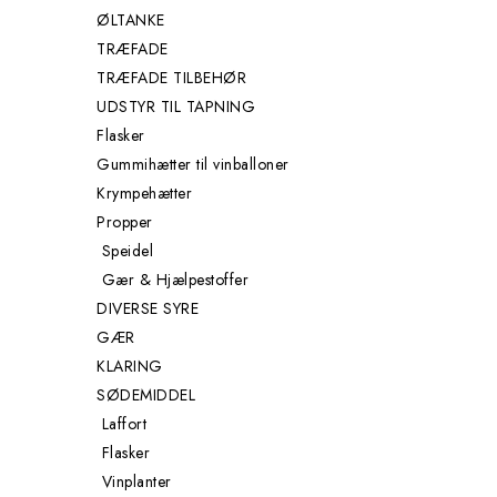
ØLTANKE
TRÆFADE
TRÆFADE TILBEHØR
UDSTYR TIL TAPNING
Flasker
Gummihætter til vinballoner
Krympehætter
Propper
Speidel
Gær & Hjælpestoffer
DIVERSE SYRE
GÆR
KLARING
SØDEMIDDEL
Laffort
Flasker
Vinplanter