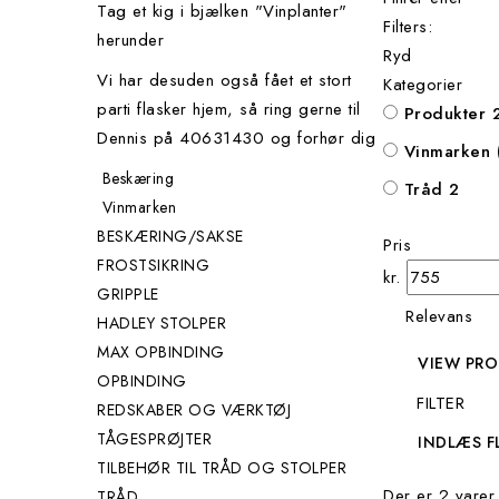
Tag et kig i bjælken "Vinplanter"
Filters:
herunder
Ryd
Vi har desuden også fået et stort
Kategorier
parti flasker hjem, så ring gerne til
produkter
Dennis på 40631430 og forhør dig
vinmarken 
Beskæring
tråd
2
Vinmarken
BESKÆRING/SAKSE
Pris
FROSTSIKRING
kr.
GRIPPLE
Relevans
HADLEY STOLPER
MAX OPBINDING
VIEW PR
OPBINDING
FILTER
REDSKABER OG VÆRKTØJ
TÅGESPRØJTER
INDLÆS F
TILBEHØR TIL TRÅD OG STOLPER
Der er 2 varer.
TRÅD