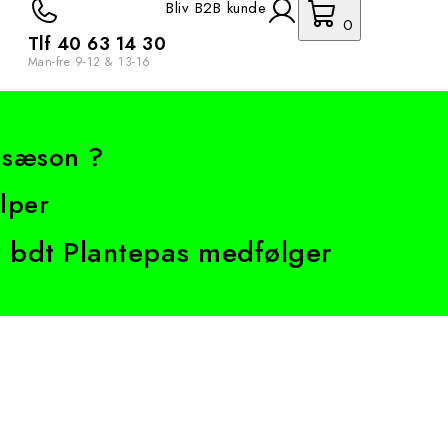
Bliv B2B kunde
0
Tlf 40 63 14 30
Man-fre 9-12 & 13-16
e sæson ?
olper
r bdt Plantepas medfølger