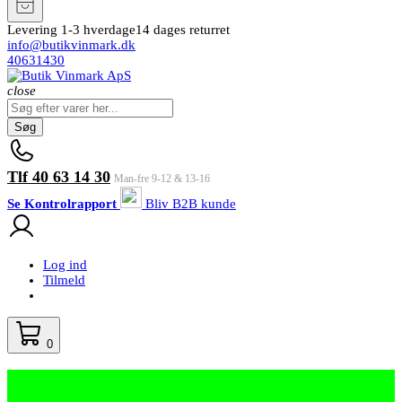
Levering 1-3 hverdage
14 dages returret
info@butikvinmark.dk
40631430
close
Søg
Tlf 40 63 14 30
Man-fre 9-12 & 13-16
Se Kontrolrapport
Bliv B2B kunde
Log ind
Tilmeld
0