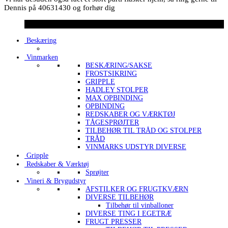
Dennis på 40631430 og forhør dig
Beskæring
Vinmarken
BESKÆRING/SAKSE
FROSTSIKRING
GRIPPLE
HADLEY STOLPER
MAX OPBINDING
OPBINDING
REDSKABER OG VÆRKTØJ
TÅGESPRØJTER
TILBEHØR TIL TRÅD OG STOLPER
TRÅD
VINMARKS UDSTYR DIVERSE
Gripple
Redskaber & Værktøj
Sprøjter
Vineri & Brygudstyr
AFSTILKER OG FRUGTKVÆRN
DIVERSE TILBEHØR
Tilbehør til vinballoner
DIVERSE TING I EGETRÆ
FRUGT PRESSER