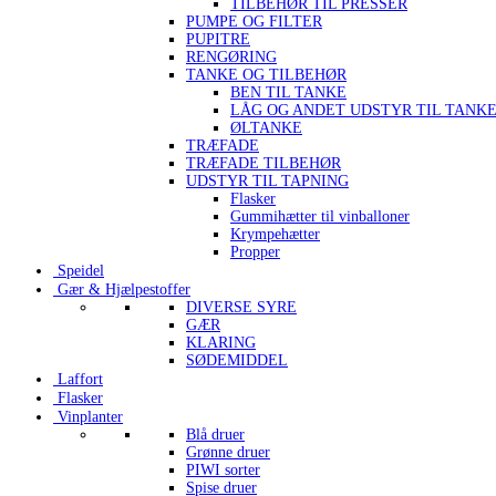
TILBEHØR TIL PRESSER
PUMPE OG FILTER
PUPITRE
RENGØRING
TANKE OG TILBEHØR
BEN TIL TANKE
LÅG OG ANDET UDSTYR TIL TANK
ØLTANKE
TRÆFADE
TRÆFADE TILBEHØR
UDSTYR TIL TAPNING
Flasker
Gummihætter til vinballoner
Krympehætter
Propper
Speidel
Gær & Hjælpestoffer
DIVERSE SYRE
GÆR
KLARING
SØDEMIDDEL
Laffort
Flasker
Vinplanter
Blå druer
Grønne druer
PIWI sorter
Spise druer