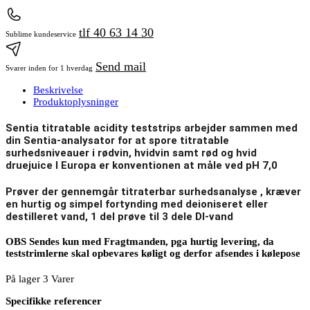
tlf 40 63 14 30
Sublime kundeservice
Send mail
Svarer inden for 1 hverdag
Beskrivelse
Produktoplysninger
Se
ntia titratable acidity teststrips arbejder sammen med
din Sentia-analysator for at spore titratable
surhedsniveauer i rødvin, hvidvin samt rød og hvid
druejuice I Europa er konventionen at måle ved pH 7,0
Prøver der gennemgår titraterbar surhedsanalyse , kræver
en hurtig og simpel fortynding med deioniseret eller
destilleret vand, 1 del prøve til 3 dele DI-vand
OBS Sendes kun med Fragtmanden, pga hurtig levering, da
teststrimlerne skal opbevares køligt og derfor afsendes i kølepose
På lager
3 Varer
Specifikke referencer