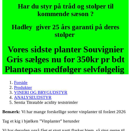
Har du styr på tråd og stolper til
kommende sæson ?
Hadley giver 25 års garanti på deres
stolper
Vores sidste planter Souvignier
Gris sælges nu for 350kr pr bdt
Plantepas medfølger selvfølgelig
Forside
Produkter
VINERI OG BRYGUDSTYR
ANALYSEUDSTYR
Sentia Titratable acidity teststrimler
Bemærk:
Vi har mange forskellige sorter vinplanter til foråret 2026
Tag et kig i bjælken "Vinplanter" herunder
Vi har desuden også fået et stort parti flasker hjem, så ring gerne til