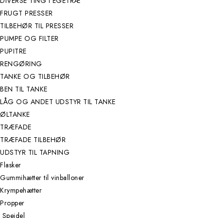
DIVERSE TING I EGETRÆ
FRUGT PRESSER
TILBEHØR TIL PRESSER
PUMPE OG FILTER
PUPITRE
RENGØRING
TANKE OG TILBEHØR
BEN TIL TANKE
LÅG OG ANDET UDSTYR TIL TANKE
ØLTANKE
TRÆFADE
TRÆFADE TILBEHØR
UDSTYR TIL TAPNING
Flasker
Gummihætter til vinballoner
Krympehætter
Propper
Speidel