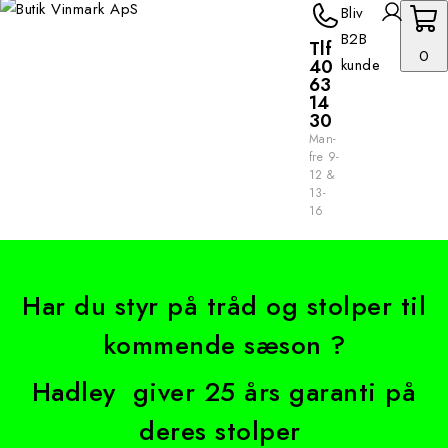
Bliv
B2B
Tlf
0
40
kunde
63
14
30
Man-
fre 9-
12 &
13-
16
Har du styr på tråd og stolper til
kommende sæson ?
Hadley giver 25 års garanti på
deres stolper