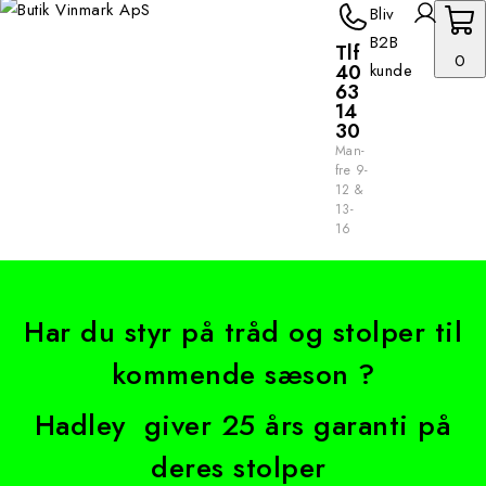
Bliv
B2B
Tlf
0
40
kunde
63
14
30
Man-
fre 9-
12 &
13-
16
Har du styr på tråd og stolper til
kommende sæson ?
Hadley giver 25 års garanti på
deres stolper