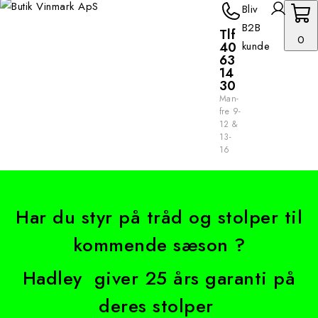
Bliv
B2B
Tlf
0
40
kunde
63
14
30
Man-
fre 9-
12 &
13-
16
Har du styr på tråd og stolper til
kommende sæson ?
Hadley giver 25 års garanti på
deres stolper