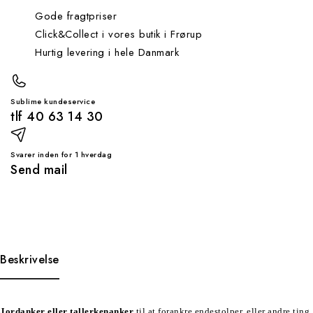
Gode fragtpriser
Click&Collect i vores butik i Frørup
Hurtig levering i hele Danmark
Sublime kundeservice
tlf 40 63 14 30
Svarer inden for 1 hverdag
Send mail
Beskrivelse
Jordanker eller tallerkenanker
til at forankre endestolper, eller andre ting